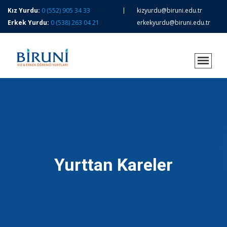
Kız Yurdu:
0 (552) 905 34 33
kizyurdu@biruni.edu.tr
Erkek Yurdu:
0 (538) 263 04 21
erkekyurdu@biruni.edu.tr
Yurttan Kareler