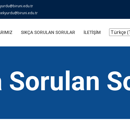
zyurdu@biruni.edu.tr
kekyurdu@biruni.edu.tr
RIMIZ
SIKÇA SORULAN SORULAR
İLETİŞİM
 Sorulan S