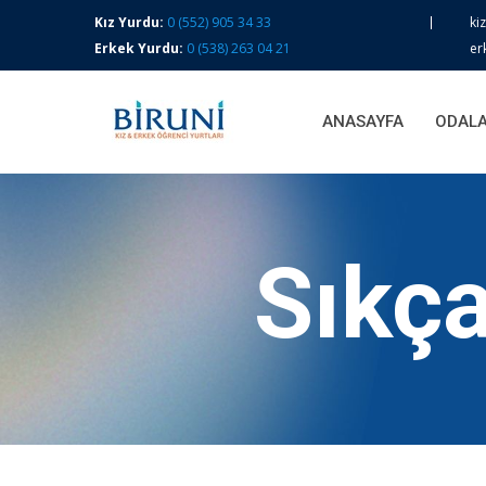
Kız Yurdu:
0 (552) 905 34 33
ki
Erkek Yurdu:
0 (538) 263 04 21
er
ANASAYFA
ODALA
Sıkça