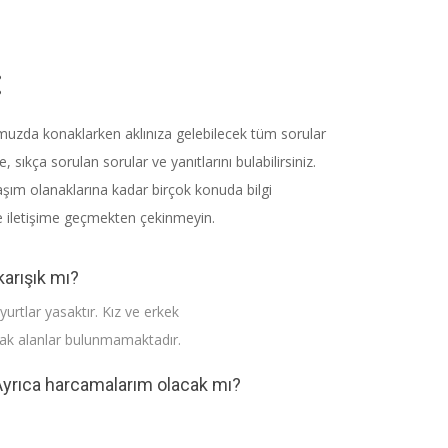
:
umuzda konaklarken aklınıza gelebilecek tüm sorular
sıkça sorulan sorular ve yanıtlarını bulabilirsiniz.
aşım olanaklarına kadar birçok konuda bilgi
 ile iletişime geçmekten çekinmeyin.
karışık mı?
urtlar yasaktır. Kız ve erkek
ortak alanlar bulunmamaktadır.
 Ayrıca harcamalarım olacak mı?